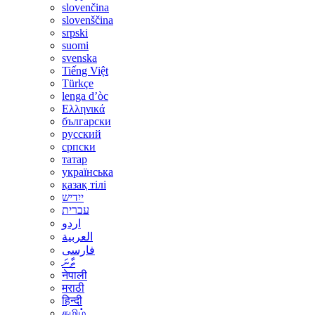
slovenčina
slovenščina
srpski
suomi
svenska
Tiếng Việt
Türkçe
lenga d’òc
Ελληνικά
български
русский
српски
татар
українська
қазақ тілі
ייִדיש
עברית
اردو
العربية
فارسی
ތާނަ
नेपाली
मराठी
हिन्दी
தமிழ்