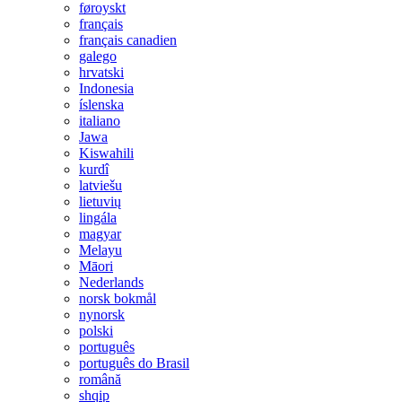
føroyskt
français
français canadien
galego
hrvatski
Indonesia
íslenska
italiano
Jawa
Kiswahili
kurdî
latviešu
lietuvių
lingála
magyar
Melayu
Māori
Nederlands
norsk bokmål
nynorsk
polski
português
português do Brasil
română
shqip