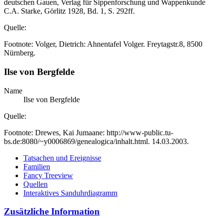
deutschen Gauen, Verlag für Sippenforschung und Wappenkunde
C.A. Starke, Görlitz 1928, Bd. 1, S. 292ff.
Quelle:
Footnote: Volger, Dietrich: Ahnentafel Volger. Freytagstr.8, 8500
Nürnberg.
Ilse
von Bergfelde
Name
Ilse
von Bergfelde
Quelle:
Footnote: Drewes, Kai Jumaane: http://www-public.tu-
bs.de:8080/~y0006869/genealogica/inhalt.html. 14.03.2003.
Tatsachen und Ereignisse
Familien
Fancy Treeview
Quellen
Interaktives Sanduhrdiagramm
Zusätzliche Information