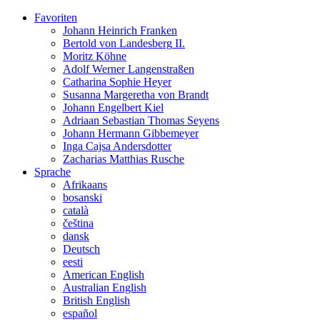
Favoriten
Johann Heinrich
Franken
Bertold
von Landesberg
II.
Moritz
Köhne
Adolf Werner
Langenstraßen
Catharina Sophie
Heyer
Susanna Margeretha
von Brandt
Johann Engelbert
Kiel
Adriaan
Sebastian Thomas
Seyens
Johann Hermann
Gibbemeyer
Inga Cajsa
Andersdotter
Zacharias Matthias
Rusche
Sprache
Afrikaans
bosanski
català
čeština
dansk
Deutsch
eesti
American English
Australian English
British English
español