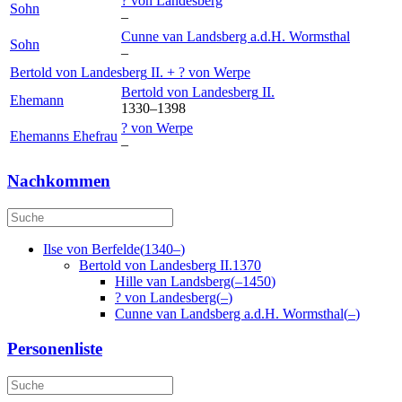
?
von Landesberg
Sohn
–
Cunne van Landsberg a.d.H.
Wormsthal
Sohn
–
Bertold
von Landesberg
II.
+
?
von Werpe
Bertold
von Landesberg
II.
Ehemann
1330
–
1398
?
von Werpe
Ehemanns Ehefrau
–
Nachkommen
Ilse
von Berfelde
(
1340
–
)
Bertold
von Landesberg
II.
1370
Hille
van Landsberg
(
–
1450
)
?
von Landesberg
(
–
)
Cunne van Landsberg a.d.H.
Wormsthal
(
–
)
Personenliste