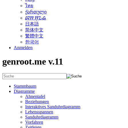
ไทย
ქართული
ᮘᮞ ᮞᮥᮔ᮪ᮓ
日本語
简体中文
繁體中文
한국어
Anmelden
genroot.me v.11
Stammbaum
Diagramme
Ahnentafel
Beziehungen
Interaktives Sanduhrdiagramm
Lebensspannen
Sanduhrdiagramm
Vorfahren
Zeitleiste