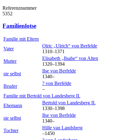
Referenznummer
5352
Familienlotse
Familie mit Eltern
Olric „Ulrich“
von Berfelde
Vater
1310
–
1371
Elisabeth „Ilsabe“
von Alten
Mutter
1320
–
1394
Ilse
von Berfelde
sie selbst
1340
–
?
von Berfelde
Bruder
–
Familie mit
Bertold
von Landesberg
II.
Bertold
von Landesberg
II.
Ehemann
1330
–
1398
Ilse
von Berfelde
sie selbst
1340
–
Hille
van Landsberg
Tochter
–
1450