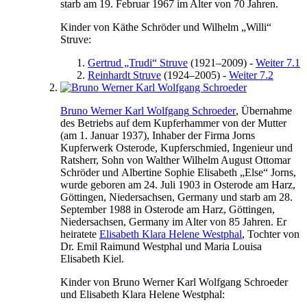
starb am
19. Februar 1967
im Alter von 70 Jahren.
Kinder von
Käthe
Schröder
und
Wilhelm „Willi“
Struve
:
Gertrud „Trudi“
Struve
(
1921
–
2009
)
-
Weiter 7.1
Reinhardt
Struve
(
1924
–
2005
)
-
Weiter 7.2
Bruno Werner Karl
Wolfgang
Schroeder
, Übernahme
des Betriebs auf dem Kupferhammer von der Mutter
(am
1. Januar 1937
), Inhaber der Firma Jorns
Kupferwerk Osterode, Kupferschmied, Ingenieur und
Ratsherr, Sohn von
Walther
Wilhelm August Ottomar
Schröder
und
Albertine Sophie
Elisabeth
„Else“
Jorns
,
wurde geboren am
24. Juli 1903
in
Osterode am Harz,
Göttingen, Niedersachsen, Germany
und starb am
28.
September 1988
in
Osterode am Harz, Göttingen,
Niedersachsen, Germany
im Alter von 85 Jahren. Er
heiratete
Elisabeth
Klara Helene
Westphal
, Tochter von
Dr. Emil
Raimund
Westphal
und
Maria Louisa
Elisabeth
Kiel
.
Kinder von
Bruno Werner Karl
Wolfgang
Schroeder
und
Elisabeth
Klara Helene
Westphal
: