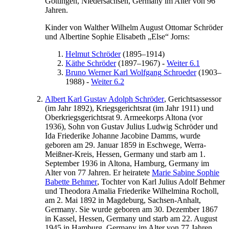
Göttingen, Niedersachsen, Germany
im Alter von 96
Jahren.
Kinder von
Walther
Wilhelm August Ottomar
Schröder
und
Albertine Sophie
Elisabeth
„Else“
Jorns
:
Helmut
Schröder
(
1895
–
1914
)
Käthe
Schröder
(
1897
–
1967
)
-
Weiter 6.1
Bruno Werner Karl
Wolfgang
Schroeder
(
1903
–
1988
)
-
Weiter 6.2
Albert
Karl Gustav Adolph
Schröder
, Gerichtsassessor
(im Jahr
1892
), Kriegsgerichtsrat (im Jahr
1911
) und
Oberkriegsgerichtsrat 9. Armeekorps Altona (
vor
1936
), Sohn von
Gustav
Julius Ludwig
Schröder
und
Ida
Friederike Johanne Jacobine
Damms
, wurde
geboren am
29. Januar 1859
in
Eschwege, Werra-
Meißner-Kreis, Hessen, Germany
und starb am
1.
September 1936
in
Altona, Hamburg, Germany
im
Alter von 77 Jahren. Er heiratete
Marie Sabine Sophie
Babette
Behmer
, Tochter von
Karl Julius Adolf
Behmer
und
Theodora Amalia Friederike Wilhelmina
Rocholl
,
am
2. Mai 1892
in
Magdeburg, Sachsen-Anhalt,
Germany
. Sie wurde geboren am
30. Dezember 1867
in
Kassel, Hessen, Germany
und starb am
22. August
1945
in
Hamburg, Germany
im Alter von 77 Jahren.