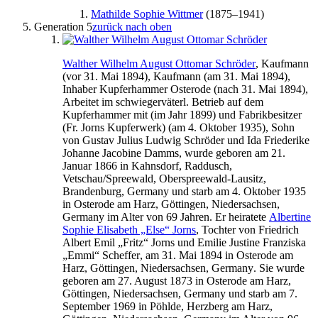
Mathilde Sophie
Wittmer
(
1875
–
1941
)
Generation 5
zurück nach oben
Walther
Wilhelm August Ottomar
Schröder
, Kaufmann
(
vor 31. Mai 1894
), Kaufmann (am
31. Mai 1894
),
Inhaber Kupferhammer Osterode (
nach 31. Mai 1894
),
Arbeitet im schwiegerväterl. Betrieb auf dem
Kupferhammer mit (im Jahr
1899
) und Fabrikbesitzer
(Fr. Jorns Kupferwerk) (am
4. Oktober 1935
), Sohn
von
Gustav
Julius Ludwig
Schröder
und
Ida
Friederike
Johanne Jacobine
Damms
, wurde geboren am
21.
Januar 1866
in
Kahnsdorf, Raddusch,
Vetschau/Spreewald, Oberspreewald-Lausitz,
Brandenburg, Germany
und starb am
4. Oktober 1935
in
Osterode am Harz, Göttingen, Niedersachsen,
Germany
im Alter von 69 Jahren. Er heiratete
Albertine
Sophie
Elisabeth
„Else“
Jorns
, Tochter von
Friedrich
Albert Emil „Fritz“
Jorns
und
Emilie
Justine Franziska
„Emmi“
Scheffer
, am
31. Mai 1894
in
Osterode am
Harz, Göttingen, Niedersachsen, Germany
. Sie wurde
geboren am
27. August 1873
in
Osterode am Harz,
Göttingen, Niedersachsen, Germany
und starb am
7.
September 1969
in
Pöhlde, Herzberg am Harz,