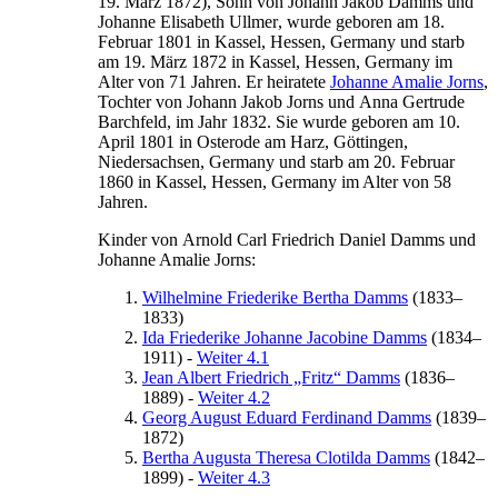
19. März 1872
), Sohn von
Johann
Jakob
Damms
und
Johanne Elisabeth
Ullmer
, wurde geboren am
18.
Februar 1801
in
Kassel, Hessen, Germany
und starb
am
19. März 1872
in
Kassel, Hessen, Germany
im
Alter von 71 Jahren. Er heiratete
Johanne Amalie
Jorns
,
Tochter von
Johann Jakob
Jorns
und
Anna Gertrude
Barchfeld
, im Jahr
1832
. Sie wurde geboren am
10.
April 1801
in
Osterode am Harz, Göttingen,
Niedersachsen, Germany
und starb am
20. Februar
1860
in
Kassel, Hessen, Germany
im Alter von 58
Jahren.
Kinder von
Arnold
Carl
Friedrich Daniel
Damms
und
Johanne Amalie
Jorns
:
Wilhelmine Friederike Bertha
Damms
(
1833
–
1833
)
Ida
Friederike Johanne Jacobine
Damms
(
1834
–
1911
)
-
Weiter 4.1
Jean Albert
Friedrich
„Fritz“
Damms
(
1836
–
1889
)
-
Weiter 4.2
Georg August Eduard Ferdinand
Damms
(
1839
–
1872
)
Bertha Augusta Theresa Clotilda
Damms
(
1842
–
1899
)
-
Weiter 4.3