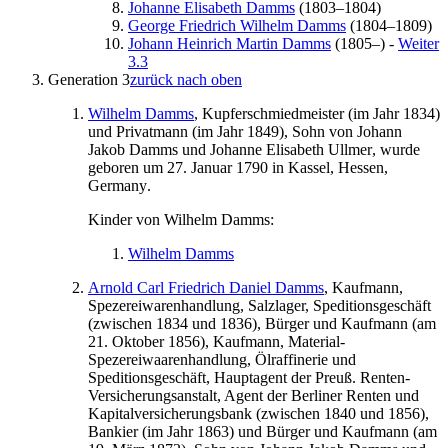
Johanne Elisabeth
Damms
(
1803
–
1804
)
George Friedrich Wilhelm
Damms
(
1804
–
1809
)
Johann Heinrich Martin
Damms
(
1805
–
)
-
Weiter
3.3
Generation 3
zurück nach oben
Wilhelm
Damms
, Kupferschmiedmeister (im Jahr
1834
)
und Privatmann (im Jahr
1849
), Sohn von
Johann
Jakob
Damms
und
Johanne Elisabeth
Ullmer
, wurde
geboren
um 27. Januar 1790
in
Kassel, Hessen,
Germany
.
Kinder von
Wilhelm
Damms
:
Wilhelm
Damms
Arnold
Carl
Friedrich Daniel
Damms
, Kaufmann,
Spezereiwarenhandlung, Salzlager, Speditionsgeschäft
(
zwischen 1834 und 1836
), Bürger und Kaufmann (am
21. Oktober 1856
), Kaufmann, Material-
Spezereiwaarenhandlung, Ölraffinerie und
Speditionsgeschäft, Hauptagent der Preuß. Renten-
Versicherungsanstalt, Agent der Berliner Renten und
Kapitalversicherungsbank (
zwischen 1840 und 1856
),
Bankier (im Jahr
1863
) und Bürger und Kaufmann (am