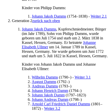
Kinder von
Philipp
Damms
:
Johann
Jakob
Damms
(
1754
–
1838
)
-
Weiter 2.1
Generation 2
zurück nach oben
Johann
Jakob
Damms
, Kupferschmiedmeister, Bürger
(im Jahr
1789
), Sohn von
Philipp
Damms
, wurde
geboren
um Juli 1754
und starb
um 2. März 1838
in
Kassel, Hessen, Germany
. Er heiratete
Johanne
Elisabeth
Ullmer
um 14. Januar 1789
in
Kassel,
Hessen, Germany
. Sie wurde geboren
um Juni 1772
und starb
um 5. Juli 1822
in
Kassel, Hessen, Germany
.
Kinder von
Johann
Jakob
Damms
und
Johanne
Elisabeth
Ullmer
:
Wilhelm
Damms
(
1790
–
)
-
Weiter 3.1
August
Damms
(
1792
–
)
Andreas
Damms
(
1793
–
)
Johann Henrich
Damm
(
1794
–
)
Johann Jakob
Damm
(
1797
–
1823
)
Johann Andreas
Damm
(
1798
–
)
Arnold
Carl
Friedrich Daniel
Damms
(
1801
–
1872
)
-
Weiter 3.2