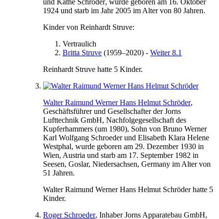
und
Käthe
Schröder
, wurde geboren am
16. Oktober
1924
und starb im Jahr
2005
im Alter von 80 Jahren.
Kinder von
Reinhardt
Struve
:
Vertraulich
Britta
Struve
(
1959
–
2020
)
-
Weiter 8.1
Reinhardt
Struve
hatte 5 Kinder.
Walter Raimund Werner Hans
Helmut
Schröder
,
Geschäftsführer und Gesellschafter der Jorns
Lufttechnik GmbH, Nachfolgegesellschaft des
Kupferhammers (
um 1980
), Sohn von
Bruno Werner
Karl
Wolfgang
Schroeder
und
Elisabeth
Klara Helene
Westphal
, wurde geboren am
29. Dezember 1930
in
Wien, Austria
und starb am
17. September 1982
in
Seesen, Goslar, Niedersachsen, Germany
im Alter von
51 Jahren.
Walter Raimund Werner Hans
Helmut
Schröder
hatte 5
Kinder.
Roger
Schroeder
, Inhaber Jorns Apparatebau GmbH,