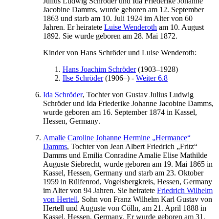
Julius Ludwig
Schröder
und
Ida
Friederike Johanne
Jacobine
Damms
, wurde geboren am
12. September
1863
und starb am
10. Juli 1924
im Alter von 60
Jahren. Er heiratete
Luise
Wenderoth
am
10. August
1892
. Sie wurde geboren am
28. Mai 1872
.
Kinder von
Hans
Schröder
und
Luise
Wenderoth
:
Hans Joachim
Schröder
(
1903
–
1928
)
Ilse
Schröder
(
1906
–
)
-
Weiter 6.8
Ida
Schröder
, Tochter von
Gustav
Julius Ludwig
Schröder
und
Ida
Friederike Johanne Jacobine
Damms
,
wurde geboren am
16. September 1874
in
Kassel,
Hessen, Germany
.
Amalie Caroline Johanne
Hermine
„Hermance“
Damms
, Tochter von
Jean Albert
Friedrich
„Fritz“
Damms
und
Emilia Conradine Amalie Elise Mathilde
Auguste
Siebrecht
, wurde geboren am
19. Mai 1865
in
Kassel, Hessen, Germany
und starb am
23. Oktober
1959
in
Rülfenrod, Vogelsbergkreis, Hessen, Germany
im Alter von 94 Jahren. Sie heiratete
Friedrich
Wilhelm
von Hertell
, Sohn von
Franz Wilhelm Karl Gustav
von
Hertell
und
Auguste
von Cölln
, am
21. April 1888
in
Kassel, Hessen, Germany
. Er wurde geboren am
31.