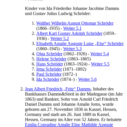
Kinder von
Ida
Friederike Johanne Jacobine
Damms
und
Gustav
Julius Ludwig
Schröder
:
Walther
Wilhelm August Ottomar
Schröder
(
1866
–
1935
)
-
Weiter 5.1
Albert
Karl Gustav Adolph
Schröder
(
1859
–
1936
)
-
Weiter 5.2
Elisabeth
Amalie Auguste Luise „Else“
Schröder
(
1860
–
1945
)
-
Weiter 5.3
Olga
Schröder
(
1862
–
1926
)
-
Weiter 5.4
Helene
Schröder
(
1863
–
1865
)
Hans
Schröder
(
1863
–
1924
)
-
Weiter 5.5
Irma
Schröder
(
1871
–
1892
)
Paul
Schröder
(
1872
–
)
Ida
Schröder
(
1874
–
)
-
Weiter 5.6
Jean Albert
Friedrich
„Fritz“
Damms
, Inhaber des
Bankhauses Damms&Streit in der Marktgasse (im Jahr
1863
) und Bankier, Sohn von
Arnold
Carl
Friedrich
Daniel
Damms
und
Johanne Amalie
Jorns
, wurde
geboren am
27. November 1836
in
Kassel, Hessen,
Germany
und starb am
26. Juni 1889
in
Kassel,
Hessen, Germany
im Alter von 52 Jahren. Er heiratete
Emilia Conradine Amalie Elise Mathilde
Auguste