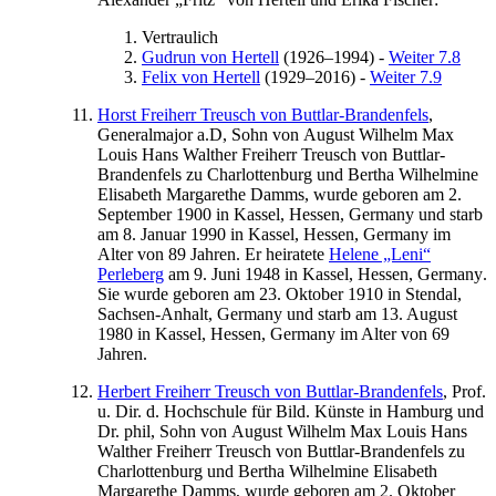
Vertraulich
Gudrun
von Hertell
(
1926
–
1994
)
-
Weiter 7.8
Felix
von Hertell
(
1929
–
2016
)
-
Weiter 7.9
Horst Freiherr Treusch
von Buttlar-Brandenfels
,
Generalmajor a.D, Sohn von
August Wilhelm Max
Louis Hans
Walther
Freiherr Treusch von Buttlar-
Brandenfels
zu Charlottenburg
und
Bertha Wilhelmine
Elisabeth
Margarethe
Damms
, wurde geboren am
2.
September 1900
in
Kassel, Hessen, Germany
und starb
am
8. Januar 1990
in
Kassel, Hessen, Germany
im
Alter von 89 Jahren. Er heiratete
Helene „Leni“
Perleberg
am
9. Juni 1948
in
Kassel, Hessen, Germany
.
Sie wurde geboren am
23. Oktober 1910
in
Stendal,
Sachsen-Anhalt, Germany
und starb am
13. August
1980
in
Kassel, Hessen, Germany
im Alter von 69
Jahren.
Herbert Freiherr Treusch
von Buttlar-Brandenfels
, Prof.
u. Dir. d. Hochschule für Bild. Künste in Hamburg und
Dr. phil, Sohn von
August Wilhelm Max Louis Hans
Walther
Freiherr Treusch von Buttlar-Brandenfels
zu
Charlottenburg
und
Bertha Wilhelmine Elisabeth
Margarethe
Damms
, wurde geboren am
2. Oktober