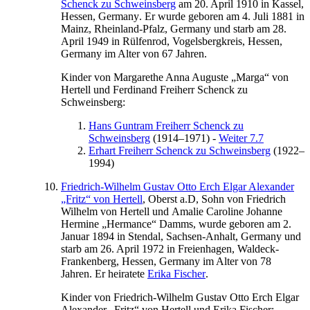
Schenck zu Schweinsberg
am
20. April 1910
in
Kassel,
Hessen, Germany
. Er wurde geboren am
4. Juli 1881
in
Mainz, Rheinland-Pfalz, Germany
und starb am
28.
April 1949
in
Rülfenrod, Vogelsbergkreis, Hessen,
Germany
im Alter von 67 Jahren.
Kinder von
Margarethe Anna Auguste „Marga“
von
Hertell
und
Ferdinand
Freiherr Schenck zu
Schweinsberg
:
Hans Guntram Freiherr Schenck zu
Schweinsberg
(
1914
–
1971
)
-
Weiter 7.7
Erhart Freiherr Schenck zu
Schweinsberg
(
1922
–
1994
)
Friedrich-Wilhelm Gustav Otto Erch Elgar Alexander
„Fritz“
von Hertell
, Oberst a.D, Sohn von
Friedrich
Wilhelm
von Hertell
und
Amalie Caroline Johanne
Hermine
„Hermance“
Damms
, wurde geboren am
2.
Januar 1894
in
Stendal, Sachsen-Anhalt, Germany
und
starb am
26. April 1972
in
Freienhagen, Waldeck-
Frankenberg, Hessen, Germany
im Alter von 78
Jahren. Er heiratete
Erika
Fischer
.
Kinder von
Friedrich-Wilhelm Gustav Otto Erch Elgar
Alexander „Fritz“
von Hertell
und
Erika
Fischer
: