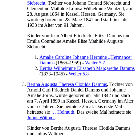
Siebrecht
, Tochter von
Johann Conrad
Siebrecht
und
Clementine Mathilde Louisa Wilhelmine
Wentzell
, am
28. August 1864
in
Kassel, Hessen, Germany
. Sie
wurde geboren am
28. März 1841
und starb im Jahr
1933
im Alter von 91 Jahren.
Kinder von
Jean Albert
Friedrich
„Fritz“
Damms
und
Emilia Conradine Amalie Elise Mathilde
Auguste
Siebrecht
:
Amalie Caroline Johanne
Hermine
„Hermance“
Damms
(
1865
–
1959
)
-
Weiter 5.7
Bertha Wilhelmine Elisabeth
Margarethe
Damms
(
1873
–
1945
)
-
Weiter 5.8
Bertha Augusta Theresa Clotilda
Damms
, Tochter von
Arnold
Carl
Friedrich Daniel
Damms
und
Johanne
Amalie
Jorns
, wurde geboren im Jahr
1842
und starb
am
7. April 1899
in
Kassel, Hessen, Germany
im Alter
von 57 Jahren. Sie heiratete 2 mal. Das erste Mal
heiratete sie
…
Helmuth
. Das zweite Mal heiratete sie
Julius
Wittmer
.
Kinder von
Bertha Augusta Theresa Clotilda
Damms
und
Julius
Wittmer
: