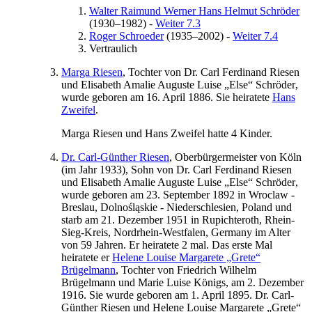
Walter Raimund Werner Hans
Helmut
Schröder
(
1930
–
1982
)
-
Weiter 7.3
Roger
Schroeder
(
1935
–
2002
)
-
Weiter 7.4
Vertraulich
Marga
Riesen
, Tochter von
Dr.
Carl
Ferdinand
Riesen
und
Elisabeth
Amalie Auguste Luise „Else“
Schröder
,
wurde geboren am
16. April 1886
. Sie heiratete
Hans
Zweifel
.
Marga
Riesen
und
Hans
Zweifel
hatte 4 Kinder.
Dr. Carl-Günther
Riesen
, Oberbürgermeister von Köln
(im Jahr
1933
), Sohn von
Dr.
Carl
Ferdinand
Riesen
und
Elisabeth
Amalie Auguste Luise „Else“
Schröder
,
wurde geboren am
23. September 1892
in
Wroclaw -
Breslau, Dolnośląskie - Niederschlesien, Poland
und
starb am
21. Dezember 1951
in
Rupichteroth, Rhein-
Sieg-Kreis, Nordrhein-Westfalen, Germany
im Alter
von 59 Jahren. Er heiratete 2 mal. Das erste Mal
heiratete er
Helene Louise Margarete „Grete“
Brügelmann
, Tochter von
Friedrich Wilhelm
Brügelmann
und
Marie Luise
Königs
, am
2. Dezember
1916
. Sie wurde geboren am
1. April 1895
.
Dr. Carl-
Günther
Riesen
und
Helene Louise Margarete „Grete“