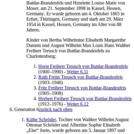
Buttlar-Brandenfels
und
Henriette Louise Marie
von
Moser
, am
21. September 1898
in
Kassel, Hessen,
Germany
. Er wurde geboren am
4. Oktober 1865
in
Erfurt, Thüringen, Germany
und starb am
29. März
1954
in
Kassel, Hessen, Germany
im Alter von 88
Jahren.
Kinder von
Bertha Wilhelmine Elisabeth
Margarethe
Damms
und
August Wilhelm Max Louis Hans
Walther
Freiherr Treusch von Buttlar-Brandenfels
zu
Charlottenburg
:
Horst Freiherr Treusch
von Buttlar-Brandenfels
(
1900
–
1990
)
-
Weiter 6.11
Ruth Freiin Treusch
von Buttlar-Brandenfels
(
1903
–
1946
)
Fritz Freiherr Treusch
von Buttlar-Brandenfels
(
1905
–
1908
)
Herbert Freiherr Treusch
von Buttlar-Brandenfels
(
1912
–
1976
)
-
Weiter 6.12
Generation 6
zurück nach oben
Käthe
Schröder
, Tochter von
Walther
Wilhelm August
Ottomar
Schröder
und
Albertine Sophie
Elisabeth
„Else“
Jorns
, wurde geboren am
5. Januar 1897
und