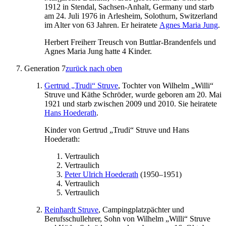
1912
in
Stendal, Sachsen-Anhalt, Germany
und starb
am
24. Juli 1976
in
Arlesheim, Solothurn, Switzerland
im Alter von 63 Jahren. Er heiratete
Agnes Maria
Jung
.
Herbert Freiherr Treusch
von Buttlar-Brandenfels
und
Agnes Maria
Jung
hatte 4 Kinder.
Generation 7
zurück nach oben
Gertrud „Trudi“
Struve
, Tochter von
Wilhelm „Willi“
Struve
und
Käthe
Schröder
, wurde geboren am
20. Mai
1921
und starb
zwischen 2009 und 2010
. Sie heiratete
Hans
Hoederath
.
Kinder von
Gertrud „Trudi“
Struve
und
Hans
Hoederath
:
Vertraulich
Vertraulich
Peter Ulrich
Hoederath
(
1950
–
1951
)
Vertraulich
Vertraulich
Reinhardt
Struve
, Campingplatzpächter und
Berufsschullehrer, Sohn von
Wilhelm „Willi“
Struve