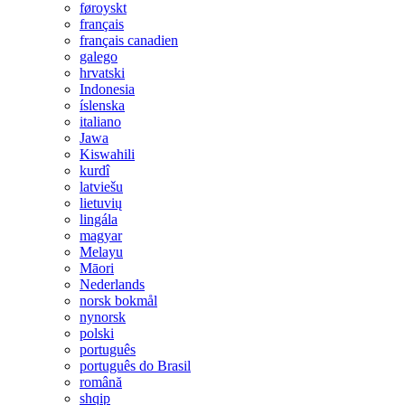
føroyskt
français
français canadien
galego
hrvatski
Indonesia
íslenska
italiano
Jawa
Kiswahili
kurdî
latviešu
lietuvių
lingála
magyar
Melayu
Māori
Nederlands
norsk bokmål
nynorsk
polski
português
português do Brasil
română
shqip