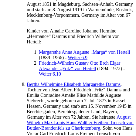
August 1851
in
Magdeburg, Sachsen-Anhalt, Germany
und starb am
8. August 1919
in
Warnemünde, Rostock,
Mecklenburg-Vorpommern, Germany
im Alter von 67
Jahren.
Kinder von
Amalie Caroline Johanne
Hermine
„Hermance“
Damms
und
Friedrich
Wilhelm
von
Hertell
:
Margarethe Anna Auguste „Marga“
von Hertell
(
1889
–
1966
)
-
Weiter 6.9
Friedrich-Wilhelm Gustav Otto Erch Elgar
Alexander „Fritz“
von Hertell
(
1894
–
1972
)
-
Weiter 6.10
Bertha Wilhelmine Elisabeth
Margarethe
Damms
,
Tochter von
Jean Albert
Friedrich
„Fritz“
Damms
und
Emilia Conradine Amalie Elise Mathilde
Auguste
Siebrecht
, wurde geboren am
7. Juli 1873
in
Kassel,
Hessen, Germany
und starb am
15. November 1945
in
Berchtesgaden, Berchtesgadener Land, Bayern,
Germany
im Alter von 72 Jahren. Sie heiratete
August
Wilhelm Max Louis Hans
Walther
Freiherr Treusch von
Buttlar-Brandenfels
zu Charlottenburg
, Sohn von
Hans
Victor Carl Friedrich Louis
Freiherr Treusch von