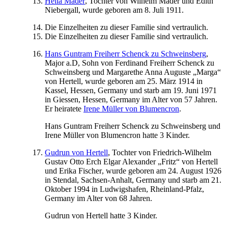
Hella
Mader
, Tochter von
Wilhelm
Mader
und
Edith
Niebergall
, wurde geboren am
8. Juli 1911
.
Die Einzelheiten zu dieser Familie sind vertraulich.
Die Einzelheiten zu dieser Familie sind vertraulich.
Hans Guntram Freiherr Schenck zu
Schweinsberg
,
Major a.D, Sohn von
Ferdinand
Freiherr Schenck zu
Schweinsberg
und
Margarethe Anna Auguste „Marga“
von Hertell
, wurde geboren am
25. März 1914
in
Kassel, Hessen, Germany
und starb am
19. Juni 1971
in
Giessen, Hessen, Germany
im Alter von 57 Jahren.
Er heiratete
Irene Müller
von Blumencron
.
Hans Guntram Freiherr Schenck zu
Schweinsberg
und
Irene Müller
von Blumencron
hatte 3 Kinder.
Gudrun
von Hertell
, Tochter von
Friedrich-Wilhelm
Gustav Otto Erch Elgar Alexander „Fritz“
von Hertell
und
Erika
Fischer
, wurde geboren am
24. August 1926
in
Stendal, Sachsen-Anhalt, Germany
und starb am
21.
Oktober 1994
in
Ludwigshafen, Rheinland-Pfalz,
Germany
im Alter von 68 Jahren.
Gudrun
von Hertell
hatte 3 Kinder.