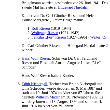
Brügelmann
wurden geschieden
vor 26. Juni 1941
. Das
zweite Mal heiratete er
Hildegard
Nasdala
.
Kinder von
Dr. Carl-Günther
Riesen
und
Helene
Louise Margarete „Grete“
Brügelmann
:
Rolf
Riesen
(
1919
–
1944
)
Wolfgang
Riesen
(
1921
–
1942
)
Felicitas „Fee“
Riesen
(
1927
–
1996
)
-
Weiter 7.5
Dr. Carl-Günther
Riesen
und
Hildegard
Nasdala
hatte 2
Kinder.
Hans-Wolf
Riesen
, Sohn von
Dr.
Carl
Ferdinand
Riesen
und
Elisabeth
Amalie Auguste Luise „Else“
Schröder
.
Hans-Wolf
Riesen
hatte 2 Kinder.
Edith
Niebergall
, Tochter von
Bruno
Niebergall
und
Olga
Schröder
, wurde geboren am
9. Mai 1887
und
starb am
10. Juni 1974
im Alter von 87 Jahren. Sie
heiratete
Wilhelm
Mader
am
30. November 1909
. Er
wurde geboren am
18. August 1876
und starb am
4.
Juni 1916
im Alter von 39 Jahren.