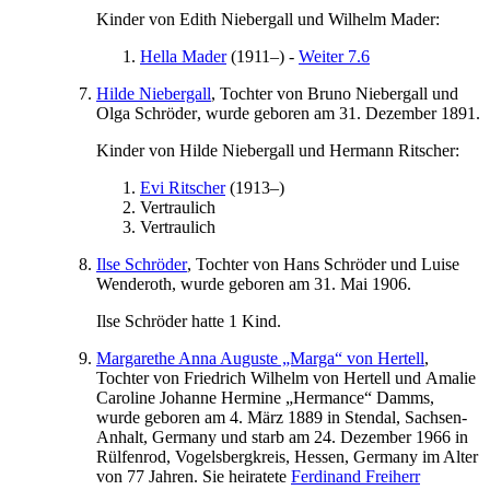
Kinder von
Edith
Niebergall
und
Wilhelm
Mader
:
Hella
Mader
(
1911
–
)
-
Weiter 7.6
Hilde
Niebergall
, Tochter von
Bruno
Niebergall
und
Olga
Schröder
, wurde geboren am
31. Dezember 1891
.
Kinder von
Hilde
Niebergall
und
Hermann
Ritscher
:
Evi
Ritscher
(
1913
–
)
Vertraulich
Vertraulich
Ilse
Schröder
, Tochter von
Hans
Schröder
und
Luise
Wenderoth
, wurde geboren am
31. Mai 1906
.
Ilse
Schröder
hatte 1 Kind.
Margarethe Anna Auguste „Marga“
von Hertell
,
Tochter von
Friedrich
Wilhelm
von Hertell
und
Amalie
Caroline Johanne
Hermine
„Hermance“
Damms
,
wurde geboren am
4. März 1889
in
Stendal, Sachsen-
Anhalt, Germany
und starb am
24. Dezember 1966
in
Rülfenrod, Vogelsbergkreis, Hessen, Germany
im Alter
von 77 Jahren. Sie heiratete
Ferdinand
Freiherr