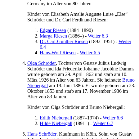
Germany
im Alter von 80 Jahren.
Kinder von
Elisabeth
Amalie Auguste Luise „Else“
Schröder
und
Dr.
Carl
Ferdinand
Riesen
:
Edgar
Riesen
(
1884
–
1890
)
Marga
Riesen
(
1886
–
)
-
Weiter 6.3
Dr. Carl-Günther
Riesen
(
1892
–
1951
)
-
Weiter
6.4
Hans-Wolf
Riesen
-
Weiter 6.5
Olga
Schröder
, Tochter von
Gustav
Julius Ludwig
Schröder
und
Ida
Friederike Johanne Jacobine
Damms
,
wurde geboren am
29. April 1862
und starb am
10.
März 1926
im Alter von 63 Jahren. Sie heiratete
Bruno
Niebergall
am
19. Juni 1886
. Er wurde geboren am
23.
Oktober 1853
und starb am
17. November 1936
im
Alter von 83 Jahren.
Kinder von
Olga
Schröder
und
Bruno
Niebergall
:
Edith
Niebergall
(
1887
–
1974
)
-
Weiter 6.6
Hilde
Niebergall
(
1891
–
)
-
Weiter 6.7
Hans
Schröder
, Kaufmann in Köln, Sohn von
Gustav