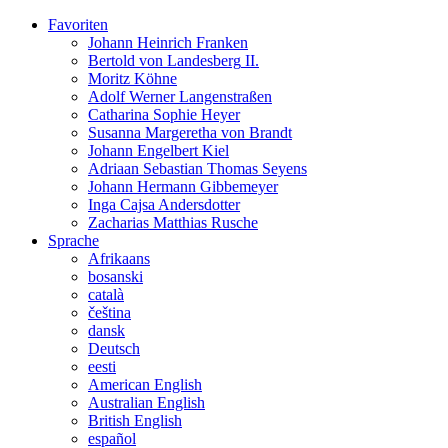
Favoriten
Johann Heinrich
Franken
Bertold
von Landesberg
II.
Moritz
Köhne
Adolf Werner
Langenstraßen
Catharina Sophie
Heyer
Susanna Margeretha
von Brandt
Johann Engelbert
Kiel
Adriaan
Sebastian Thomas
Seyens
Johann Hermann
Gibbemeyer
Inga Cajsa
Andersdotter
Zacharias Matthias
Rusche
Sprache
Afrikaans
bosanski
català
čeština
dansk
Deutsch
eesti
American English
Australian English
British English
español