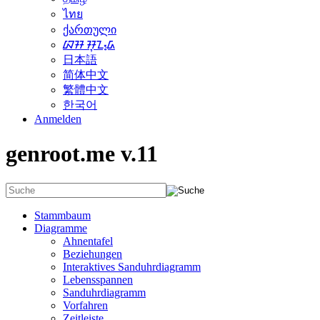
ไทย
ქართული
ᮘᮞ ᮞᮥᮔ᮪ᮓ
日本語
简体中文
繁體中文
한국어
Anmelden
genroot.me v.11
Stammbaum
Diagramme
Ahnentafel
Beziehungen
Interaktives Sanduhrdiagramm
Lebensspannen
Sanduhrdiagramm
Vorfahren
Zeitleiste