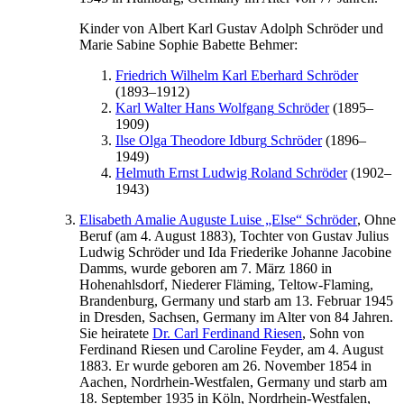
Kinder von
Albert
Karl Gustav Adolph
Schröder
und
Marie Sabine Sophie Babette
Behmer
:
Friedrich Wilhelm Karl
Eberhard
Schröder
(
1893
–
1912
)
Karl Walter Hans
Wolfgang
Schröder
(
1895
–
1909
)
Ilse Olga Theodore
Idburg
Schröder
(
1896
–
1949
)
Helmuth Ernst Ludwig
Roland
Schröder
(
1902
–
1943
)
Elisabeth
Amalie Auguste Luise „Else“
Schröder
, Ohne
Beruf (am
4. August 1883
), Tochter von
Gustav
Julius
Ludwig
Schröder
und
Ida
Friederike Johanne Jacobine
Damms
, wurde geboren am
7. März 1860
in
Hohenahlsdorf, Niederer Fläming, Teltow-Flaming,
Brandenburg, Germany
und starb am
13. Februar 1945
in
Dresden, Sachsen, Germany
im Alter von 84 Jahren.
Sie heiratete
Dr.
Carl
Ferdinand
Riesen
, Sohn von
Ferdinand
Riesen
und
Caroline
Feyder
, am
4. August
1883
. Er wurde geboren am
26. November 1854
in
Aachen, Nordrhein-Westfalen, Germany
und starb am
18. September 1935
in
Köln, Nordrhein-Westfalen,