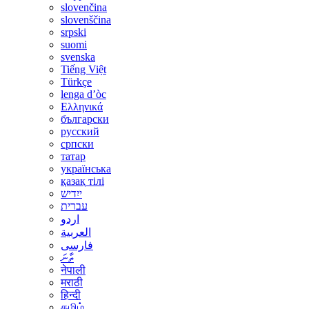
slovenčina
slovenščina
srpski
suomi
svenska
Tiếng Việt
Türkçe
lenga d’òc
Ελληνικά
български
русский
српски
татар
українська
қазақ тілі
ייִדיש
עברית
اردو
العربية
فارسی
ތާނަ
नेपाली
मराठी
हिन्दी
தமிழ்