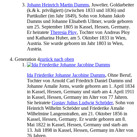
Johann Heinrich Martin
Damms
, Juwelier, Goldarbeiter
(k.& k. priviligiert) (
zwischen 1833 und 1836
) und
Partikulier (im Jahr
1849
), Sohn von
Johann
Jakob
Damms
und
Johanne Elisabeth
Ullmer
, wurde geboren
um 25. September 1805
in
Kassel, Hessen, Germany
.
Er heiratete
Theresia
Ploy
, Tochter von
Andreas
Ploy
und
Katharina
Huber
, am
5. Oktober 1833
in
Wien,
Austria
. Sie wurde geboren im Jahr
1803
in
Wien,
Austria
.
Generation 4
zurück nach oben
Ida
Friederike Johanne Jacobine
Damms
, Ohne Beruf,
Tochter von
Arnold
Carl
Friedrich Daniel
Damms
und
Johanne Amalie
Jorns
, wurde geboren am
1. April 1834
in
Kassel, Hessen, Germany
und starb am
4. April 1911
in
Kassel, Hessen, Germany
im Alter von 77 Jahren.
Sie heiratete
Gustav
Julius Ludwig
Schröder
, Sohn von
Heinrich Wilhelm
Schröder
und
Friederike Amalie
Wilhelmine
Langenstraßen
, am
21. Oktober 1856
in
Kassel, Hessen, Germany
. Er wurde geboren am
8.
Mai 1822
in
Kassel, Hessen, Germany
und starb am
13. Juli 1898
in
Kassel, Hessen, Germany
im Alter von
76 Jahren.