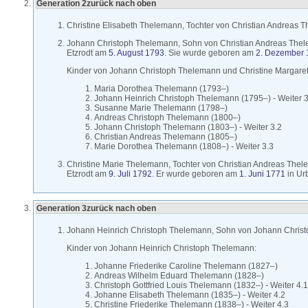
Generation 2
zurück nach oben
Christine Elisabeth
Thelemann
, Tochter von
Christian Andreas
T
Johann Christoph
Thelemann
, Sohn von
Christian Andreas
Thel
Etzrodt
am
5. August 1793
. Sie wurde geboren am
2. Dezember 
Kinder von
Johann Christoph
Thelemann
und
Christine Margar
Maria Dorothea
Thelemann
(
1793
–
)
Johann Heinrich Christoph
Thelemann
(
1795
–
)
-
Weiter 3
Susanne Marie
Thelemann
(
1798
–
)
Andreas Christoph
Thelemann
(
1800
–
)
Johann Christoph
Thelemann
(
1803
–
)
-
Weiter 3.2
Christian Andreas
Thelemann
(
1805
–
)
Marie Dorothea
Thelemann
(
1808
–
)
-
Weiter 3.3
Christine Marie
Thelemann
, Tochter von
Christian Andreas
Thel
Etzrodt
am
9. Juli 1792
. Er wurde geboren am
1. Juni 1771
in
Ur
Generation 3
zurück nach oben
Johann Heinrich Christoph
Thelemann
, Sohn von
Johann Chris
Kinder von
Johann Heinrich Christoph
Thelemann
:
Johanne Friederike Caroline
Thelemann
(
1827
–
)
Andreas Wilhelm Eduard
Thelemann
(
1828
–
)
Christoph Gottfried Louis
Thelemann
(
1832
–
)
-
Weiter 4.1
Johanne Elisabeth
Thelemann
(
1835
–
)
-
Weiter 4.2
Christine Friederike
Thelemann
(
1838
–
)
-
Weiter 4.3