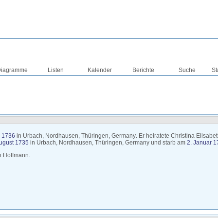
iagramme
Listen
Kalender
Berichte
Suche
St
r 1736
in
Urbach, Nordhausen, Thüringen, Germany
. Er heiratete
Christina Elisabe
August 1735
in
Urbach, Nordhausen, Thüringen, Germany
und starb am
2. Januar 
th
Hoffmann
: