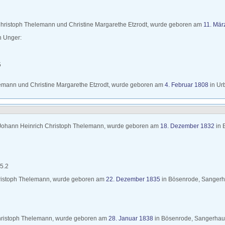
hristoph
Thelemann
und
Christine Margarethe
Etzrodt
, wurde geboren am
11. Mär
th
Unger
:
5
emann
und
Christine Margarethe
Etzrodt
, wurde geboren am
4. Februar 1808
in
Ur
Johann Heinrich Christoph
Thelemann
, wurde geboren am
18. Dezember 1832
in
 5.2
ristoph
Thelemann
, wurde geboren am
22. Dezember 1835
in
Bösenrode, Sangerh
hristoph
Thelemann
, wurde geboren am
28. Januar 1838
in
Bösenrode, Sangerhau