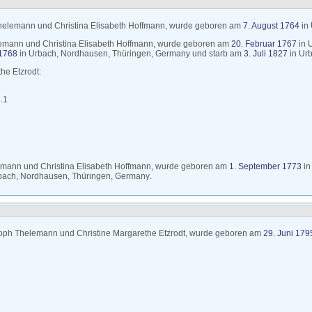
helemann
und
Christina Elisabeth
Hoffmann
, wurde geboren am
7. August 1764
in
emann
und
Christina Elisabeth
Hoffmann
, wurde geboren am
20. Februar 1767
in
1768
in
Urbach, Nordhausen, Thüringen, Germany
und starb am
3. Juli 1827
in
Urb
ethe
Etzrodt
:
.1
emann
und
Christina Elisabeth
Hoffmann
, wurde geboren am
1. September 1773
i
bach, Nordhausen, Thüringen, Germany
.
toph
Thelemann
und
Christine Margarethe
Etzrodt
, wurde geboren am
29. Juni 179