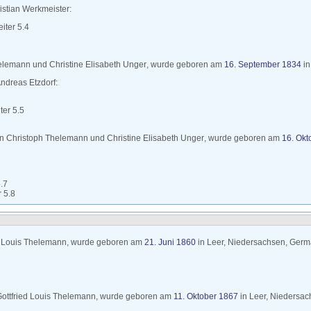
istian
Werkmeister
:
iter 5.4
elemann
und
Christine Elisabeth
Unger
, wurde geboren am
16. September 1834
i
 Andreas
Etzdorf
:
ter 5.5
n Christoph
Thelemann
und
Christine Elisabeth
Unger
, wurde geboren am
16. Okt
.7
 5.8
d Louis
Thelemann
, wurde geboren am
21. Juni 1860
in
Leer, Niedersachsen, Ger
ottfried Louis
Thelemann
, wurde geboren am
11. Oktober 1867
in
Leer, Niedersa