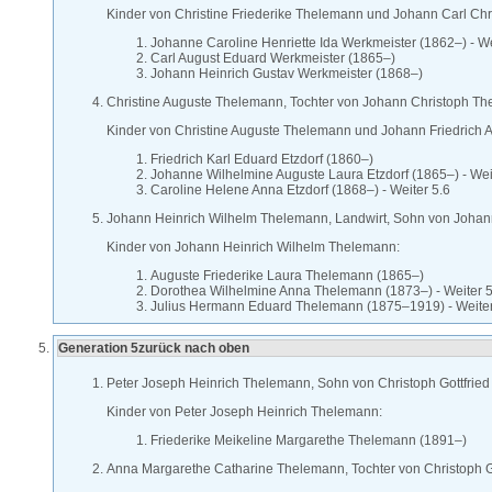
Kinder von
Christine Friederike
Thelemann
und
Johann Carl Chr
Johanne Caroline Henriette Ida
Werkmeister
(
1862
–
)
-
We
Carl August Eduard
Werkmeister
(
1865
–
)
Johann Heinrich Gustav
Werkmeister
(
1868
–
)
Christine Auguste
Thelemann
, Tochter von
Johann Christoph
Th
Kinder von
Christine Auguste
Thelemann
und
Johann Friedrich
Friedrich Karl Eduard
Etzdorf
(
1860
–
)
Johanne Wilhelmine Auguste Laura
Etzdorf
(
1865
–
)
-
Wei
Caroline Helene Anna
Etzdorf
(
1868
–
)
-
Weiter 5.6
Johann Heinrich Wilhelm
Thelemann
, Landwirt, Sohn von
Johan
Kinder von
Johann Heinrich Wilhelm
Thelemann
:
Auguste Friederike Laura
Thelemann
(
1865
–
)
Dorothea Wilhelmine Anna
Thelemann
(
1873
–
)
-
Weiter 5
Julius Hermann Eduard
Thelemann
(
1875
–
1919
)
-
Weiter
Generation 5
zurück nach oben
Peter Joseph Heinrich
Thelemann
, Sohn von
Christoph Gottfrie
Kinder von
Peter Joseph Heinrich
Thelemann
:
Friederike Meikeline Margarethe
Thelemann
(
1891
–
)
Anna Margarethe Catharine
Thelemann
, Tochter von
Christoph G