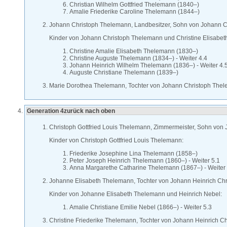
Christian Wilhelm Gottfried
Thelemann
(
1840
–
)
Amalie Friederike Caroline
Thelemann
(
1844
–
)
Johann Christoph
Thelemann
, Landbesitzer, Sohn von
Johann C
Kinder von
Johann Christoph
Thelemann
und
Christine Elisabe
Christine Amalie Elisabeth
Thelemann
(
1830
–
)
Christine Auguste
Thelemann
(
1834
–
)
-
Weiter 4.4
Johann Heinrich Wilhelm
Thelemann
(
1836
–
)
-
Weiter 4.
Auguste Christiane
Thelemann
(
1839
–
)
Marie Dorothea
Thelemann
, Tochter von
Johann Christoph
Thel
Generation 4
zurück nach oben
Christoph Gottfried Louis
Thelemann
, Zimmermeister, Sohn von
Kinder von
Christoph Gottfried Louis
Thelemann
:
Friederike Josephine Lina
Thelemann
(
1858
–
)
Peter Joseph Heinrich
Thelemann
(
1860
–
)
-
Weiter 5.1
Anna Margarethe Catharine
Thelemann
(
1867
–
)
-
Weiter
Johanne Elisabeth
Thelemann
, Tochter von
Johann Heinrich Ch
Kinder von
Johanne Elisabeth
Thelemann
und
Heinrich
Nebel
:
Amalie Christiane Emilie
Nebel
(
1866
–
)
-
Weiter 5.3
Christine Friederike
Thelemann
, Tochter von
Johann Heinrich C