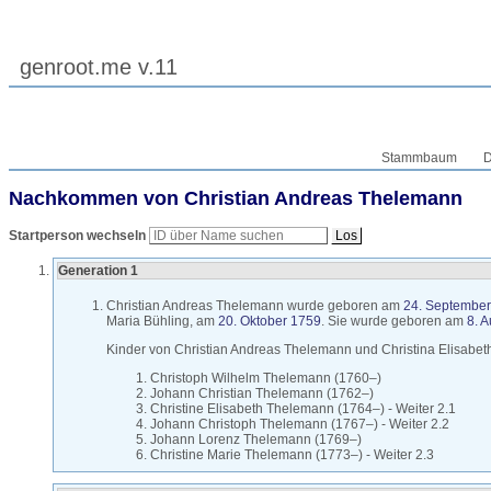
genroot.me v.11
Stammbaum
D
Nachkommen von
Christian Andreas
Thelemann
Startperson wechseln
Generation 1
Christian Andreas
Thelemann
wurde geboren am
24. Septembe
Maria
Bühling
, am
20. Oktober 1759
. Sie wurde geboren am
8. 
Kinder von
Christian Andreas
Thelemann
und
Christina Elisabe
Christoph Wilhelm
Thelemann
(
1760
–
)
Johann Christian
Thelemann
(
1762
–
)
Christine Elisabeth
Thelemann
(
1764
–
)
-
Weiter 2.1
Johann Christoph
Thelemann
(
1767
–
)
-
Weiter 2.2
Johann Lorenz
Thelemann
(
1769
–
)
Christine Marie
Thelemann
(
1773
–
)
-
Weiter 2.3